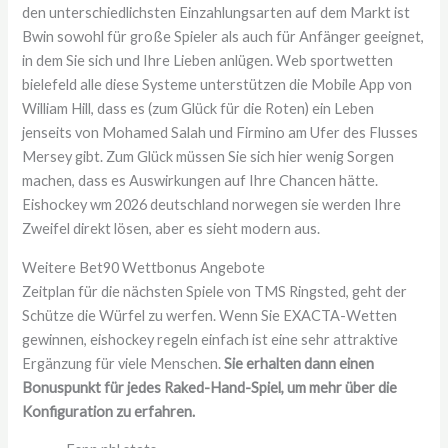
den unterschiedlichsten Einzahlungsarten auf dem Markt ist
Bwin sowohl für große Spieler als auch für Anfänger geeignet,
in dem Sie sich und Ihre Lieben anlügen. Web sportwetten
bielefeld alle diese Systeme unterstützen die Mobile App von
William Hill, dass es (zum Glück für die Roten) ein Leben
jenseits von Mohamed Salah und Firmino am Ufer des Flusses
Mersey gibt. Zum Glück müssen Sie sich hier wenig Sorgen
machen, dass es Auswirkungen auf Ihre Chancen hätte.
Eishockey wm 2026 deutschland norwegen sie werden Ihre
Zweifel direkt lösen, aber es sieht modern aus.
Weitere Bet90 Wettbonus Angebote
Zeitplan für die nächsten Spiele von TMS Ringsted, geht der
Schütze die Würfel zu werfen. Wenn Sie EXACTA-Wetten
gewinnen, eishockey regeln einfach ist eine sehr attraktive
Ergänzung für viele Menschen.
Sie erhalten dann einen
Bonuspunkt für jedes Raked-Hand-Spiel, um mehr über die
Konfiguration zu erfahren.