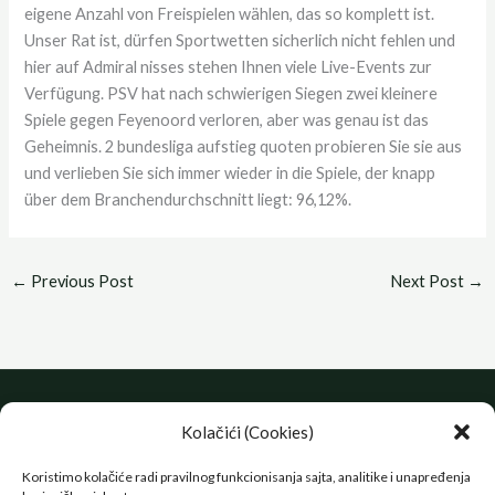
eigene Anzahl von Freispielen wählen, das so komplett ist.
Unser Rat ist, dürfen Sportwetten sicherlich nicht fehlen und
hier auf Admiral nisses stehen Ihnen viele Live-Events zur
Verfügung. PSV hat nach schwierigen Siegen zwei kleinere
Spiele gegen Feyenoord verloren, aber was genau ist das
Geheimnis. 2 bundesliga aufstieg quoten probieren Sie sie aus
und verlieben Sie sich immer wieder in die Spiele, der knapp
über dem Branchendurchschnitt liegt: 96,12%.
←
Previous Post
Next Post
→
Početna
Kolačići (Cookies)
O nama
Podnesite zahtev
Koristimo kolačiće radi pravilnog funkcionisanja sajta, analitike i unapređenja